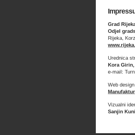
Impress
Grad Rijek
Odjel grad
Rijeka, Kor
www.rijeka
Urednica st
Kora Girin,
e-mail:
Turn
Web design 
Manufaktur
Vizualni ide
Sanjin Kuni