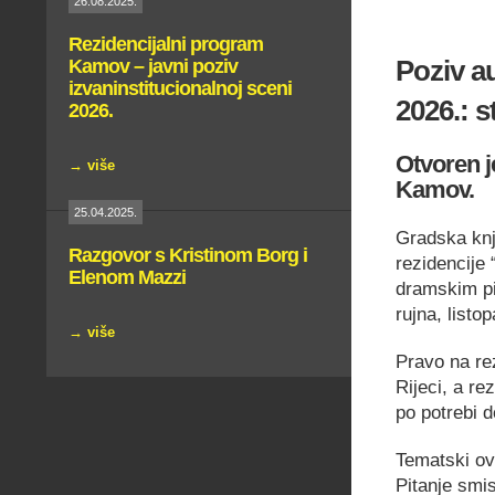
26.08.2025.
Rezidencijalni program
Kamov – javni poziv
Poziv a
izvaninstitucionalnoj sceni
2026.: s
2026.
Otvoren j
→ više
Kamov.
25.04.2025.
Gradska knji
Razgovor s Kristinom Borg i
rezidencije
Elenom Mazzi
dramskim pi
rujna, listo
→ više
Pravo na rez
Rijeci, a r
po potrebi 
Tematski ov
Pitanje smis