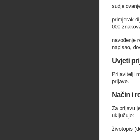
sudjelovanj
primjerak d
000 znakov
navođenje re
napisao, dov
Uvjeti pr
Prijavitelj
prijave.
Način i r
Za prijavu 
uključuje:
životopis (d