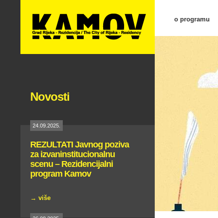
o programu
Novosti
24.09.2025.
REZULTATI Javnog poziva
za izvaninstitucionalnu
scenu – Rezidencijalni
program Kamov
→ više