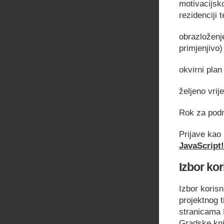
motivacijsko
rezidenciji 
obrazloženj
primjenjivo)
okvirni plan
željeno vrij
Rok za podn
Prijave kao 
JavaScript!
Izbor kor
Izbor korisn
projektnog t
stranicama
Gradske knj