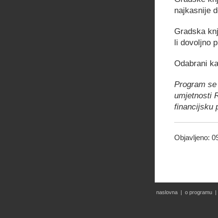
najkasnije d
Gradska knj
li dovoljno p
Odabrani kan
Program se 
umjetnosti 
financijsku 
Objavljeno:
0
naslovna
|
o programu
|