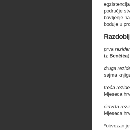
egzistencija
područje st
bavljenje n
boduje u pro
Razdoblj
prva reziden
iz Benčića
)
druga rezid
sajma knjiga
treća rezide
Mjeseca hrv
četvrta rezi
Mjeseca hrv
*obvezan je 