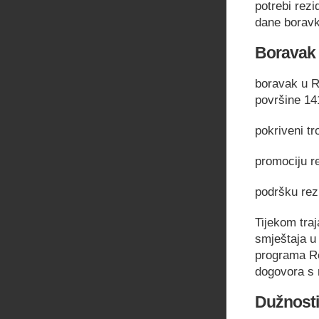
potrebi rez
dane borav
Boravak u
boravak u R
površine 1
pokriveni tr
promociju r
podršku rezi
Tijekom traj
smještaja u 
programa Re
dogovora s 
Dužnosti