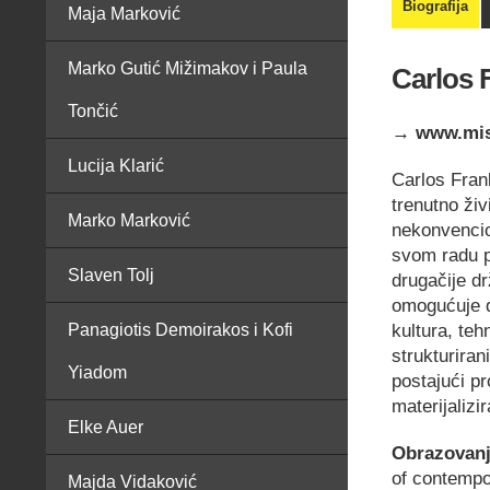
Biografija
Maja Marković
Marko Gutić Mižimakov i Paula
Carlos 
Tončić
→ www.mist
Lucija Klarić
Carlos Frank
trenutno živ
Marko Marković
nekonvencio
svom radu pr
Slaven Tolj
drugačije dr
omogućuje da
kultura, teh
Panagiotis Demoirakos i Kofi
strukturiran
Yiadom
postajući pr
materijalizi
Elke Auer
Obrazovanj
of contempor
Majda Vidaković