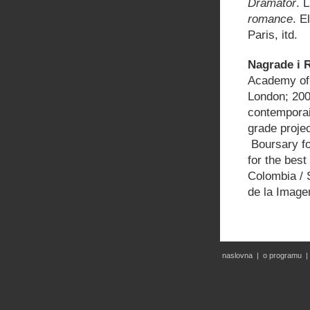
Dramator
. 
romance
. E
Paris, itd.
Nagrade i R
Academy of 
London; 200
contemporai
grade projec
Boursary fo
for the best
Colombia / S
de la Image
naslovna
|
o programu
|