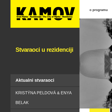
o programu
Stvaraoci u rezidenciji
Aktualni stvaraoci
KRISTÝNA PELDOVÁ & ENYA
BELAK