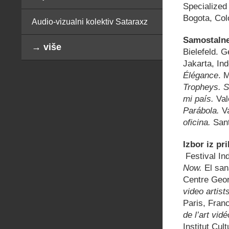
Specialized 
Bogota, Col
Audio-vizualni kolektiv Sataraxz
Samostalne
→ više
Bielefeld. 
Jakarta, Ind
Élégance
. 
Tropheys. S
mi país.
Val
Parábola.
Va
oficina.
Sant
Izbor iz pr
Festival Ind
Now.
El san
Centre Geo
video artist
Paris, Fran
de l’art vi
Institut Cul