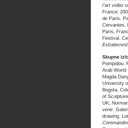
l’art vidéo 
France; 20
de Paris. P
Cervantes. 
Paris, Franc
Festival. C
Extraterrest
Skupne izlo
Pompidou. 
Arab World 
Magda Danyz
University 
Bogota, Col
of Sculptur
UK;
Norman
venir
. Gale
drawing. Lo
Commandm