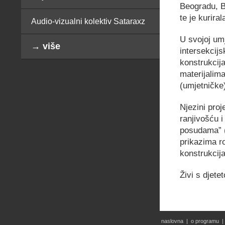
Beogradu, B
te je kurira
Audio-vizualni kolektiv Sataraxz
U svojoj umj
→ više
intersekcij
konstrukcija
materijalima
(umjetničke)
Njezini proj
ranjivošću 
posudama” (
prikazima r
konstrukcija
Živi s djet
naslovna
|
o programu
|