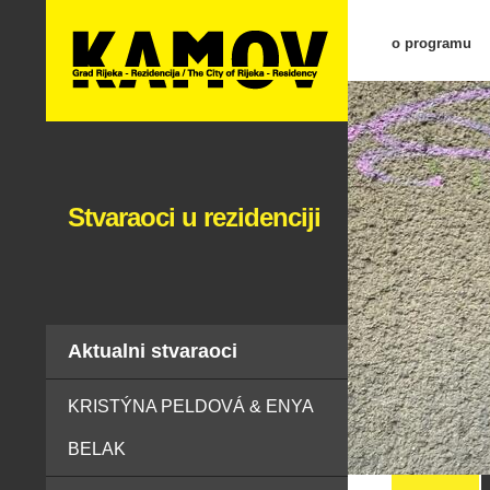
o programu
Stvaraoci u rezidenciji
Aktualni stvaraoci
KRISTÝNA PELDOVÁ & ENYA
BELAK