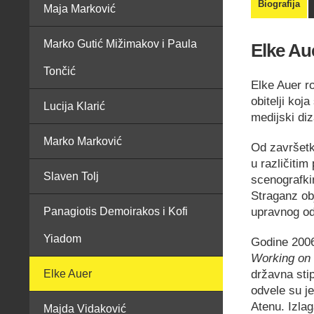
Biografija
Maja Marković
Marko Gutić Mižimakov i Paula
Elke Au
Tončić
Elke Auer ro
obitelji koj
Lucija Klarić
medijski diz
Marko Marković
Od završetka
u različitim
Slaven Tolj
scenografki
Straganz ob
upravnog od
Panagiotis Demoirakos i Kofi
Yiadom
Godine 2006
Working on 
državna stip
Elke Auer
odvele su j
Atenu. Izlag
Majda Vidaković