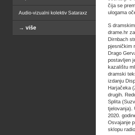
čija se pre
ulogama oče
Audio-vizualni kolektiv Sataraxz
S dramskim 
→ više
drame.hr za 
Dirnbach st
pjesničkim 
Drago Gerva
postavljen 
kazalištu m
dramski tek
izdanju Dis
Harjačeka (
drugih. Red
Splita (Suzv
tjelovanja).
2020. godine
Osvajanje pr
sklopu radio