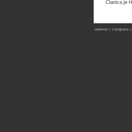
Članica je 
naslovna
|
o programu
|