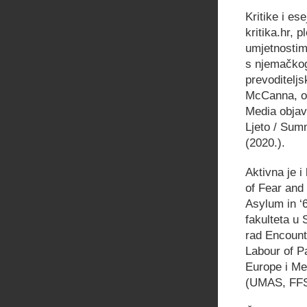
Kritike i es
kritika.hr,
umjetnostim
s njemačkog
prevoditelj
McCanna, ob
Media objavi
Ljeto / Summ
(2020.).
Aktivna je i
of Fear and
Asylum in ‘6
fakulteta u 
rad Encount
Labour of P
Europe i Me
(UMAS, FF