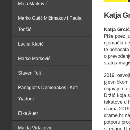
Maja Marković
Katja G
Marko Gutić Mižimakov i Paula
Katja Grcić
Tončić
Piše poeziju
njemački i e
Lucija Klarić
te pohađala
o prevođenj
Marko Marković
status magi
Slaven Tolj
2019. osvoji
pjesničkom r
Panagiotis Demoirakos i Kofi
objavljen u
Držić koja 
Yiadom
tekstove u 
drama 2019,
Elke Auer
drame.hr na
potporu pro
Majda Vidaković
scenarij. U