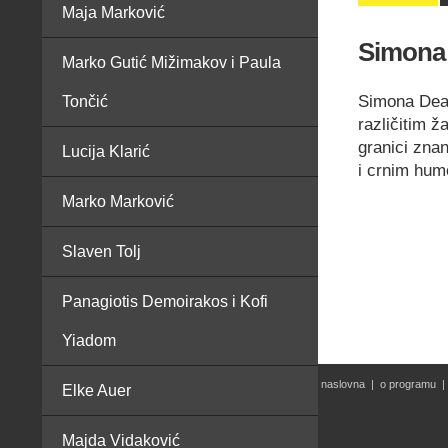
Maja Marković
Simona
Marko Gutić Mižimakov i Paula
Simona Deac
Tončić
različitim ž
granici znan
Lucija Klarić
i crnim hu
Marko Marković
Slaven Tolj
Panagiotis Demoirakos i Kofi
Yiadom
naslovna
|
o programu
|
Elke Auer
Majda Vidaković